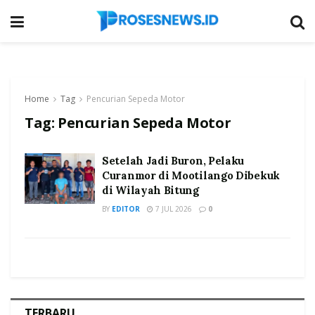
Home
Tag
Pencurian Sepeda Motor
Tag:
Pencurian Sepeda Motor
Setelah Jadi Buron, Pelaku
Curanmor di Mootilango Dibekuk
di Wilayah Bitung
BY
EDITOR
7 JUL 2026
0
TERBARU