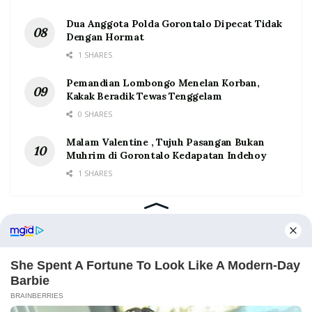
Dua Anggota Polda Gorontalo Dipecat Tidak
Dengan Hormat
1 SHARES
Pemandian Lombongo Menelan Korban,
Kakak Beradik Tewas Tenggelam
0 SHARES
Malam Valentine , Tujuh Pasangan Bukan
Muhrim di Gorontalo Kedapatan Indehoy
1 SHARES
Home
Tentang
Kontak
Redaksi
Pedoman Media Siber