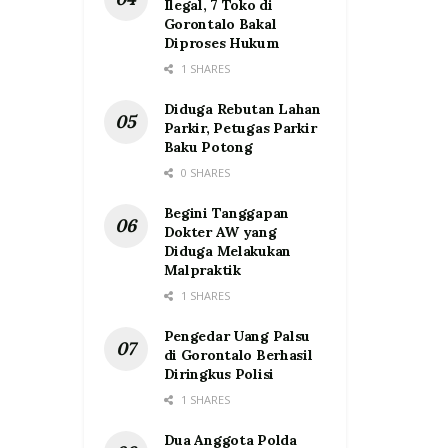
Ilegal, 7 Toko di
Gorontalo Bakal
Diproses Hukum
1 SHARES
Diduga Rebutan Lahan
Parkir, Petugas Parkir
Baku Potong
0 SHARES
Begini Tanggapan
Dokter AW yang
Diduga Melakukan
Malpraktik
1 SHARES
Pengedar Uang Palsu
di Gorontalo Berhasil
Diringkus Polisi
1 SHARES
Dua Anggota Polda