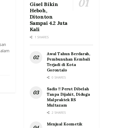
Gisel Bikin
Heboh,
Ditonton
Sampai 4.2 Juta
Kali
1 SHARES
san
dalam
Awal Tahun Berdarah,
Pembunuhan Kembali
Terjadi di Kota
Gorontalo
0 SHARES
Sadis !! Perut Dibelah
Tanpa Dijahit, Diduga
Malpraktek RS
Multazam
2 SHARES
Menjual Kosmetik