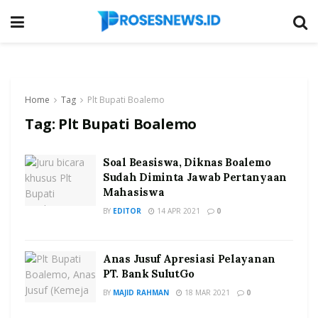
Home
Tag
Plt Bupati Boalemo
Tag:
Plt Bupati Boalemo
Soal Beasiswa, Diknas Boalemo
Sudah Diminta Jawab Pertanyaan
Mahasiswa
BY
EDITOR
14 APR 2021
0
Anas Jusuf Apresiasi Pelayanan
PT. Bank SulutGo
BY
MAJID RAHMAN
18 MAR 2021
0