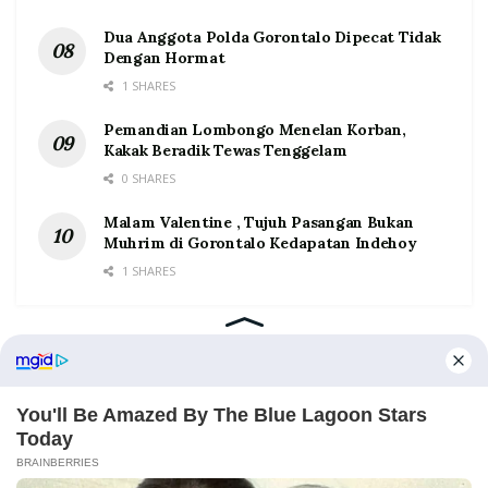
Dua Anggota Polda Gorontalo Dipecat Tidak
Dengan Hormat
1 SHARES
Pemandian Lombongo Menelan Korban,
Kakak Beradik Tewas Tenggelam
0 SHARES
Malam Valentine , Tujuh Pasangan Bukan
Muhrim di Gorontalo Kedapatan Indehoy
1 SHARES
Home
Tentang
Kontak
Redaksi
Pedoman Media Siber