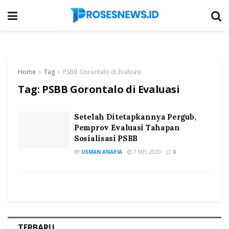
Home
Tag
PSBB Gorontalo di Evaluasi
Tag:
PSBB Gorontalo di Evaluasi
Setelah Ditetapkannya Pergub,
Pemprov Evaluasi Tahapan
Sosialisasi PSBB
BY
USMAN ANAPIA
7 MEI 2020
0
TERBARU