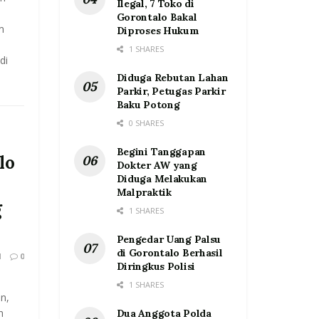
Ilegal, 7 Toko di
Gorontalo Bakal
m
Diproses Hukum
1 SHARES
di
Diduga Rebutan Lahan
Parkir, Petugas Parkir
Baku Potong
0 SHARES
Begini Tanggapan
lo
Dokter AW yang
Diduga Melakukan
Malpraktik
g
1 SHARES
Pengedar Uang Palsu
di Gorontalo Berhasil
1
0
Diringkus Polisi
1 SHARES
n,
h
Dua Anggota Polda