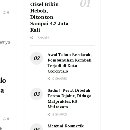
Gisel Bikin
Heboh,
0
Ditonton
Sampai 4.2 Juta
o
Kali
1 SHARES
nanya
Awal Tahun Berdarah,
Pembunuhan Kembali
Terjadi di Kota
Gorontalo
lo
0 SHARES
ka
Sadis !! Perut Dibelah
Tanpa Dijahit, Diduga
Malpraktek RS
Multazam
2 SHARES
0
Menjual Kosmetik
h