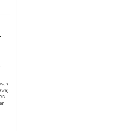
g
1
awan
ewa).
PRD
an