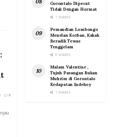
Gorontalo Dipecat
Tidak Dengan Hormat
1 SHARES
Pemandian Lombongo
Menelan Korban, Kakak
Beradik Tewas
Tenggelam
:
0 SHARES
Malam Valentine ,
Tujuh Pasangan Bukan
t
Muhrim di Gorontalo
Kedapatan Indehoy
1 SHARES
1
0
injau