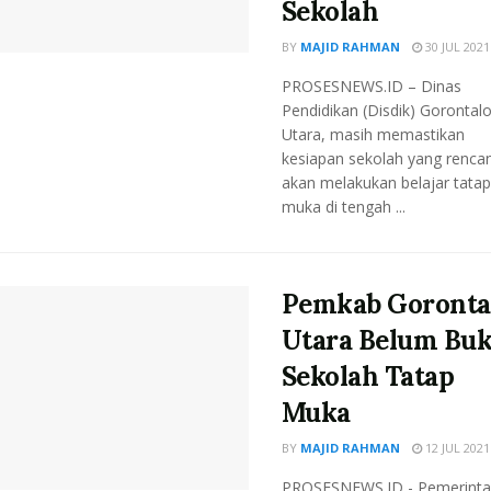
Sekolah
BY
MAJID RAHMAN
30 JUL 2021
PROSESNEWS.ID – Dinas
Pendidikan (Disdik) Gorontal
Utara, masih memastikan
kesiapan sekolah yang renca
akan melakukan belajar tatap
muka di tengah ...
Pemkab Goronta
Utara Belum Bu
Sekolah Tatap
Muka
BY
MAJID RAHMAN
12 JUL 2021
PROSESNEWS.ID - Pemerinta