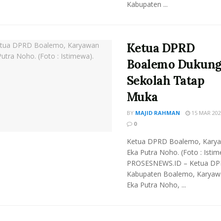
Kabupaten ...
Ketua DPRD
Boalemo Dukun
Sekolah Tatap
Muka
BY
MAJID RAHMAN
15 MAR 202
0
Ketua DPRD Boalemo, Kary
Eka Putra Noho. (Foto : Istim
PROSESNEWS.ID – Ketua D
Kabupaten Boalemo, Karyaw
Eka Putra Noho, ...