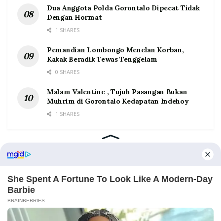
Dua Anggota Polda Gorontalo Dipecat Tidak
Dengan Hormat
1 SHARES
Pemandian Lombongo Menelan Korban,
Kakak Beradik Tewas Tenggelam
0 SHARES
Malam Valentine , Tujuh Pasangan Bukan
Muhrim di Gorontalo Kedapatan Indehoy
1 SHARES
Home
Tentang
Kontak
Redaksi
Pedoman Media Siber