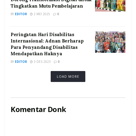
Tingkatkan Mutu Pembelajaran
BY
EDITOR
2 MEI 2025
0
Peringatan Hari Disabilitas
Internasional: Adnan Berharap
Para Penyandang Disabilitas
Mendapatkan Haknya
BY
EDITOR
3 DES 2023
0
LOAD MORE
Komentar Donk