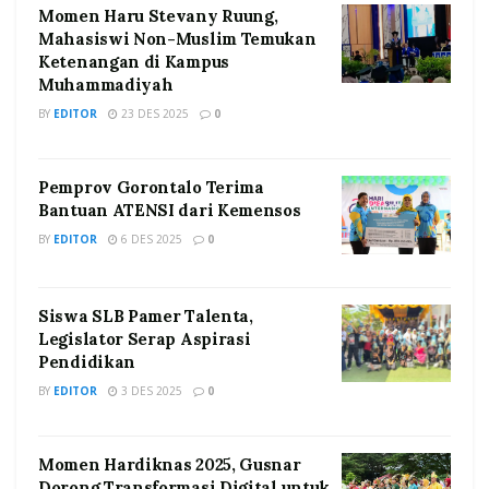
Momen Haru Stevany Ruung,
Mahasiswi Non-Muslim Temukan
Ketenangan di Kampus
Muhammadiyah
BY
EDITOR
23 DES 2025
0
Pemprov Gorontalo Terima
Bantuan ATENSI dari Kemensos
BY
EDITOR
6 DES 2025
0
Siswa SLB Pamer Talenta,
Legislator Serap Aspirasi
Pendidikan
BY
EDITOR
3 DES 2025
0
Momen Hardiknas 2025, Gusnar
Dorong Transformasi Digital untuk