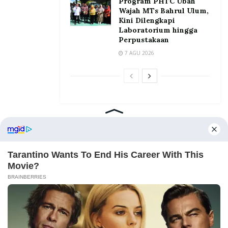
Program PHTC Ubah
Wajah MTs Bahrul Ulum,
Kini Dilengkapi
Laboratorium hingga
Perpustakaan
7 AGU 2026
Home
Tentang
Kontak
Redaksi
Pedoman Media Siber
©2026 Prosesnews.id. All Rights Reserved.