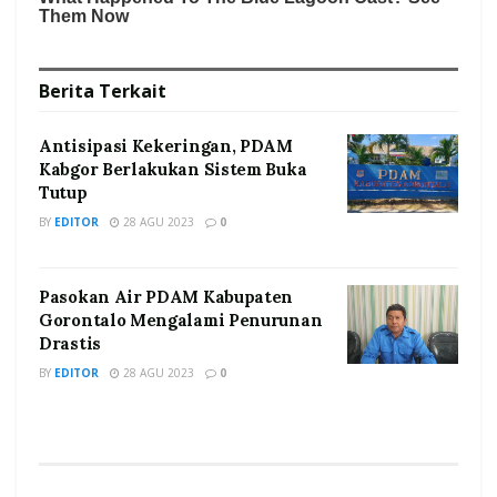
Berita
Terkait
Antisipasi Kekeringan, PDAM
Kabgor Berlakukan Sistem Buka
Tutup
BY
EDITOR
28 AGU 2023
0
Pasokan Air PDAM Kabupaten
Gorontalo Mengalami Penurunan
Drastis
BY
EDITOR
28 AGU 2023
0