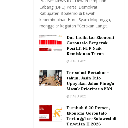
PROSESNEWS.ID - Dewan Pimpinan
Cabang (DPC) Partai Demokrat
Kabupaten Boalemo di bawah
kepemimpinan Hardi Syam Mopangga,
menggelar kegiatan "Gerakan Langit...
Dua Indikator Ekonomi
Gorontalo Bergerak
Positif, NTP Naik
Kemiskinan Turun
8 AGU 2026
Terisolasi Bertahun-
tahun, Jasin Dilo
Upayakan Jalan Pinogu
Masuk Prioritas APBN
7 AGU 2026
Tumbuh 6,20 Persen,
Ekonomi Gorontalo
Tertinggi se-Sulawesi di
Triwulan II 2026