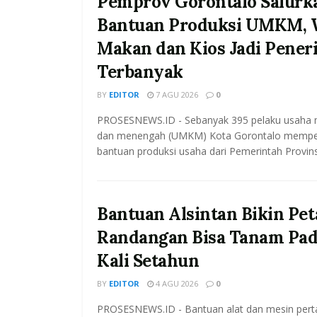
Pemprov Gorontalo Salurk
Bantuan Produksi UMKM, 
Makan dan Kios Jadi Pener
Terbanyak
BY
EDITOR
7 AGU 2026
0
PROSESNEWS.ID - Sebanyak 395 pelaku usaha mi
dan menengah (UMKM) Kota Gorontalo mempe
bantuan produksi usaha dari Pemerintah Provinsi
Bantuan Alsintan Bikin Pet
Randangan Bisa Tanam Pad
Kali Setahun
BY
EDITOR
4 AGU 2026
0
PROSESNEWS.ID - Bantuan alat dan mesin pert