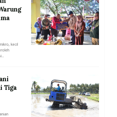
an
Warung
ima
kro, kecil
roleh
...
ani
i Tiga
anian