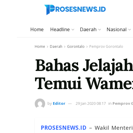
Home
Headline
Daerah
Nasional
Home
Daerah
Gorontalo
Pemprov Gorontalo
Bahas Jelaja
Temui Wame
by
Editor
29 Jan 2020 08:17
in
Pemprov 
PROSESNEWS.ID
– Wakil Menteri