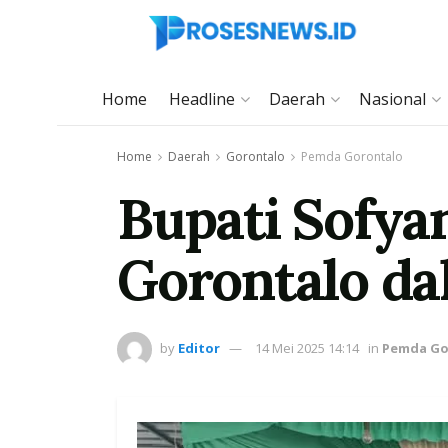
Home
Headline
Daerah
Nasional
Home
Daerah
Gorontalo
Pemda Gorontalo
Bupati Sofya
Gorontalo d
by
Editor
14 Mei 2025 14:14
in
Pemda Go