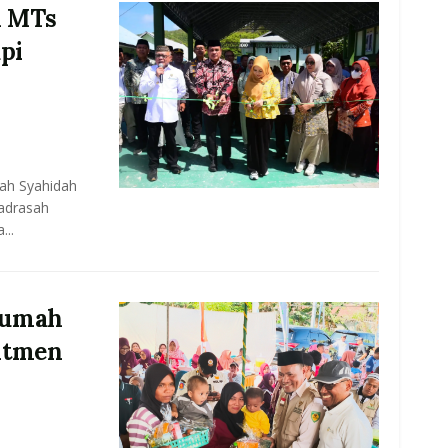
h MTs
pi
ah Syahidah
adrasah
...
Rumah
itmen