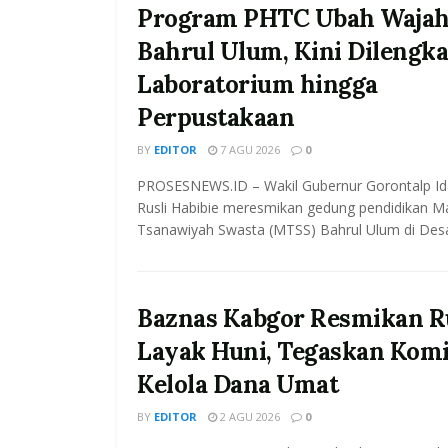
Program PHTC Ubah Waja
Bahrul Ulum, Kini Dilengka
Laboratorium hingga
Perpustakaan
BY
EDITOR
7 AGU 2026
0
PROSESNEWS.ID – Wakil Gubernur Gorontalp Id
Rusli Habibie meresmikan gedung pendidikan M
Tsanawiyah Swasta (MTSS) Bahrul Ulum di Desa
Baznas Kabgor Resmikan 
Layak Huni, Tegaskan Kom
Kelola Dana Umat
BY
EDITOR
2 AGU 2026
0