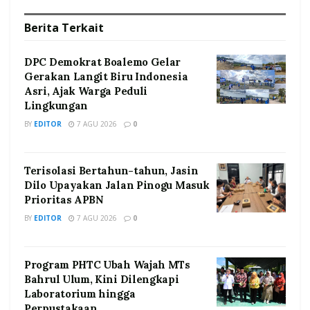
Berita
Terkait
DPC Demokrat Boalemo Gelar
Gerakan Langit Biru Indonesia
Asri, Ajak Warga Peduli
Lingkungan
BY
EDITOR
7 AGU 2026
0
Terisolasi Bertahun-tahun, Jasin
Dilo Upayakan Jalan Pinogu Masuk
Prioritas APBN
BY
EDITOR
7 AGU 2026
0
Program PHTC Ubah Wajah MTs
Bahrul Ulum, Kini Dilengkapi
Laboratorium hingga
Perpustakaan