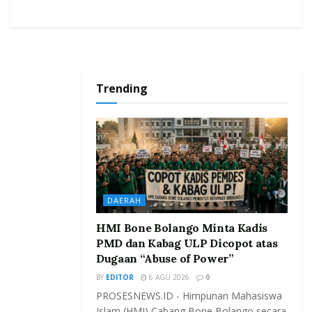
Trending
DAERAH
HMI Bone Bolango Minta Kadis
PMD dan Kabag ULP Dicopot atas
Dugaan “Abuse of Power”
BY
EDITOR
6 AGU 2026
0
PROSESNEWS.ID - Himpunan Mahasiswa
Islam (HMI) Cabang Bone Bolango secara