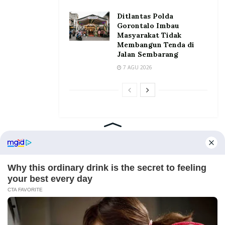
Ditlantas Polda
Gorontalo Imbau
Masyarakat Tidak
Membangun Tenda di
Jalan Sembarang
7 AGU 2026
Home
Tentang
Kontak
Redaksi
Pedoman Media Siber
©2026 Prosesnews.id. All Rights Reserved.