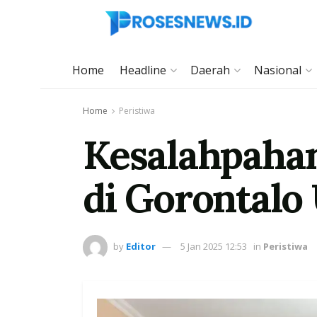
Home
Headline
Daerah
Nasional
Home
Peristiwa
Kesalahpaha
di Gorontalo
by
Editor
5 Jan 2025 12:53
in
Peristiwa