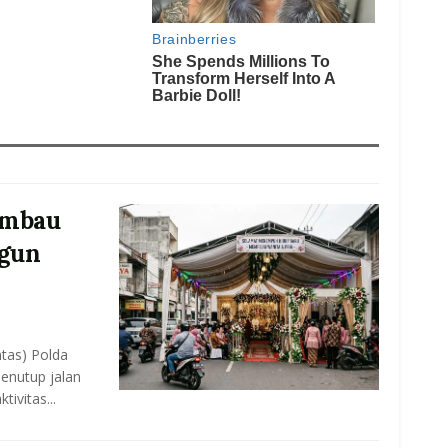
 Imbau
gun
ntas) Polda
enutup jalan
ivitas...