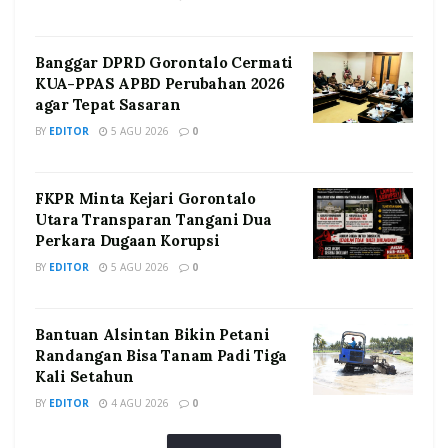
Banggar DPRD Gorontalo Cermati
KUA-PPAS APBD Perubahan 2026
agar Tepat Sasaran
BY
EDITOR
5 AGU 2026
0
FKPR Minta Kejari Gorontalo
Utara Transparan Tangani Dua
Perkara Dugaan Korupsi
BY
EDITOR
5 AGU 2026
0
Bantuan Alsintan Bikin Petani
Randangan Bisa Tanam Padi Tiga
Kali Setahun
BY
EDITOR
4 AGU 2026
0