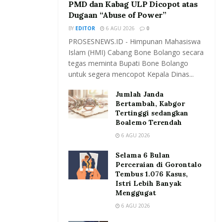
PMD dan Kabag ULP Dicopot atas
Dugaan “Abuse of Power”
BY
EDITOR
6 AGU 2026
0
PROSESNEWS.ID - Himpunan Mahasiswa
Islam (HMI) Cabang Bone Bolango secara
tegas meminta Bupati Bone Bolango
untuk segera mencopot Kepala Dinas...
Jumlah Janda
Bertambah, Kabgor
Tertinggi sedangkan
Boalemo Terendah
6 AGU 2026
Selama 6 Bulan
Perceraian di Gorontalo
Tembus 1.076 Kasus,
Istri Lebih Banyak
Menggugat
6 AGU 2026