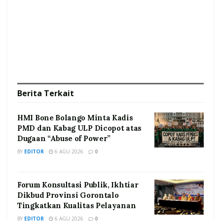
Berita
Terkait
HMI Bone Bolango Minta Kadis
PMD dan Kabag ULP Dicopot atas
Dugaan “Abuse of Power”
BY
EDITOR
6 AGU 2026
0
Forum Konsultasi Publik, Ikhtiar
Dikbud Provinsi Gorontalo
Tingkatkan Kualitas Pelayanan
BY
EDITOR
6 AGU 2026
0