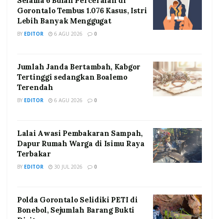
Selama 6 Bulan Perceraian di
Gorontalo Tembus 1.076 Kasus, Istri
Lebih Banyak Menggugat
BY
EDITOR
6 AGU 2026
0
Jumlah Janda Bertambah, Kabgor
Tertinggi sedangkan Boalemo
Terendah
BY
EDITOR
6 AGU 2026
0
Lalai Awasi Pembakaran Sampah,
Dapur Rumah Warga di Isimu Raya
Terbakar
BY
EDITOR
30 JUL 2026
0
Polda Gorontalo Selidiki PETI di
Bonebol, Sejumlah Barang Bukti