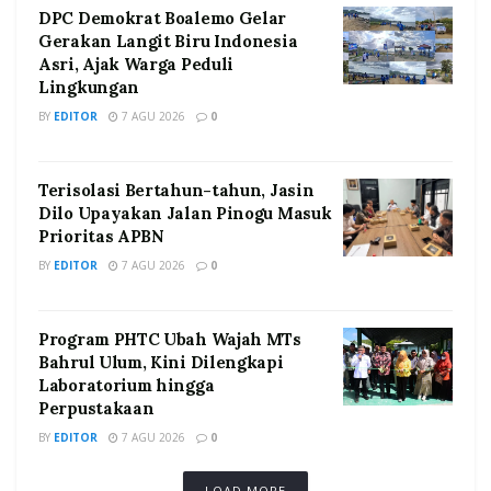
DPC Demokrat Boalemo Gelar
Gerakan Langit Biru Indonesia
Asri, Ajak Warga Peduli
Lingkungan
BY
EDITOR
7 AGU 2026
0
Terisolasi Bertahun-tahun, Jasin
Dilo Upayakan Jalan Pinogu Masuk
Prioritas APBN
BY
EDITOR
7 AGU 2026
0
Program PHTC Ubah Wajah MTs
Bahrul Ulum, Kini Dilengkapi
Laboratorium hingga
Perpustakaan
BY
EDITOR
7 AGU 2026
0
LOAD MORE