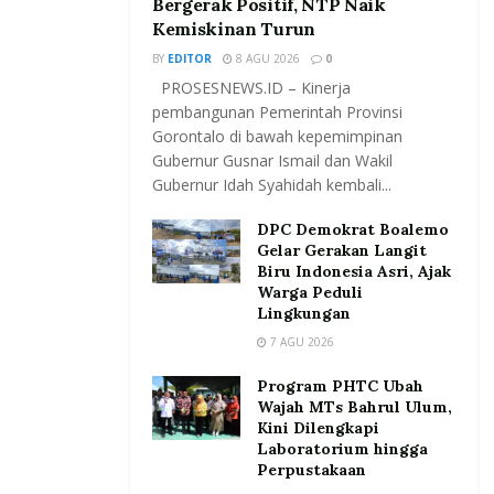
Bergerak Positif, NTP Naik
Kemiskinan Turun
BY
EDITOR
8 AGU 2026
0
PROSESNEWS.ID – Kinerja
pembangunan Pemerintah Provinsi
Gorontalo di bawah kepemimpinan
Gubernur Gusnar Ismail dan Wakil
Gubernur Idah Syahidah kembali...
DPC Demokrat Boalemo
Gelar Gerakan Langit
Biru Indonesia Asri, Ajak
Warga Peduli
Lingkungan
7 AGU 2026
Program PHTC Ubah
Wajah MTs Bahrul Ulum,
Kini Dilengkapi
Laboratorium hingga
Perpustakaan