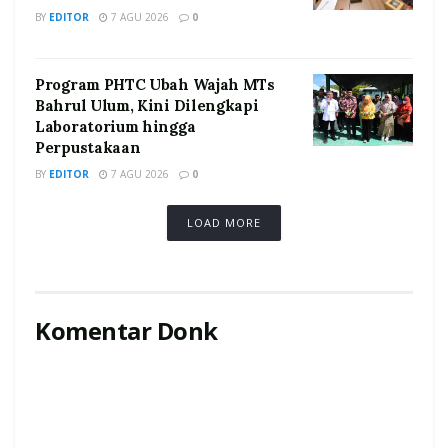
BY
EDITOR
7 AGU 2026
0
Program PHTC Ubah Wajah MTs
Bahrul Ulum, Kini Dilengkapi
Laboratorium hingga
Perpustakaan
BY
EDITOR
7 AGU 2026
0
LOAD MORE
Komentar Donk