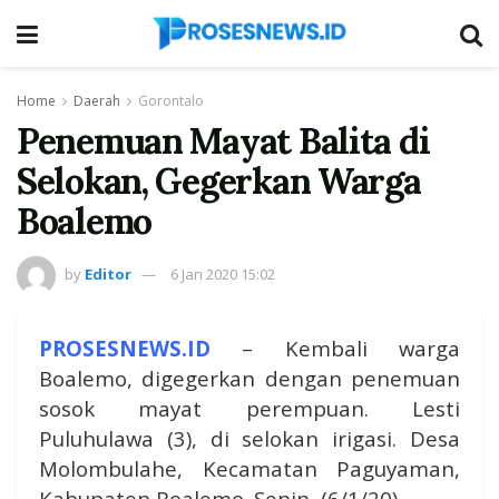
Home
Daerah
Gorontalo
Penemuan Mayat Balita di
Selokan, Gegerkan Warga
Boalemo
by
Editor
6 Jan 2020 15:02
PROSESNEWS.ID
– Kembali warga
Boalemo, digegerkan dengan penemuan
sosok mayat perempuan. Lesti
Puluhulawa (3), di selokan irigasi. Desa
Molombulahe, Kecamatan Paguyaman,
Kabupaten Boalemo. Senin, (6/1/20).