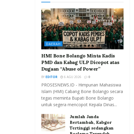
DAERAH
HMI Bone Bolango Minta Kadis
PMD dan Kabag ULP Dicopot atas
Dugaan “Abuse of Power”
BY
EDITOR
6 AGU 2026
0
PROSESNEWS.ID - Himpunan Mahasiswa
Islam (HMI) Cabang Bone Bolango secara
tegas meminta Bupati Bone Bolango
untuk segera mencopot Kepala Dinas...
Jumlah Janda
Bertambah, Kabgor
Tertinggi sedangkan
Boalemo Terendah