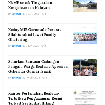
KNMP untuk Tingkatkan
Kesejahteraan Nelayan
BY
EDITOR
5 AGU 2026
0
Keday MIB Gorontalo Pererat
Silahturahmi lewat Family
Ghatering
BY
EDITOR
7 JUN 2026
0
Salurkan Bantuan Cadangan
Pangan, Warga Boalemo Apresiasi
Gubernur Gusnar Ismail
BY
EDITOR
10 SEP 2025
0
Kantor Pertanahan Boalemo
Terbitkan Pengumuman Resmi
Terkait Sertipikat Hilang