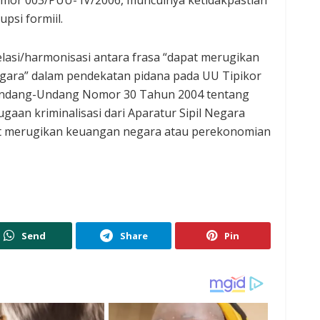
mor 003/PUU- IV/2006, munculnya ketidakpastian
psi formiil.
relasi/harmonisasi antara frasa “dapat merugikan
ara” dalam pendekatan pidana pada UU Tipikor
 Undang-Undang Nomor 30 Tahun 2004 tentang
gaan kriminalisasi dari Aparatur Sipil Negara
t merugikan keuangan negara atau perekonomian
Send
Share
Pin