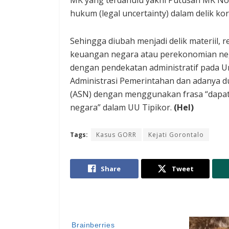
MK yang terdahulu yakni Putusan MK No
hukum (legal uncertainty) dalam delik koru
Sehingga diubah menjadi delik materiil, 
keuangan negara atau perekonomian neg
dengan pendekatan administratif pada
Administrasi Pemerintahan dan adanya du
(ASN) dengan menggunakan frasa “dapa
negara” dalam UU Tipikor.
(Hel)
Tags:
Kasus GORR
Kejati Gorontalo
Share
Tweet