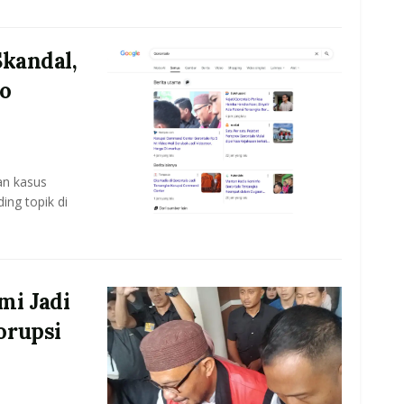
Skandal,
lo
an kasus
ing topik di
mi Jadi
orupsi