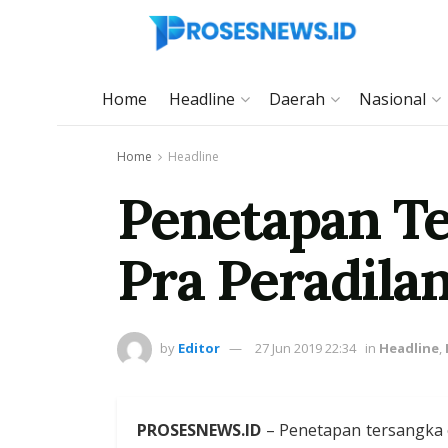
Home
Headline
Daerah
Nasional
Home
Headline
Penetapan T
Pra Peradila
by
Editor
27 Jun 2019 22:34
in
Headline
,
PROSESNEWS.ID
– Penetapan tersangka 