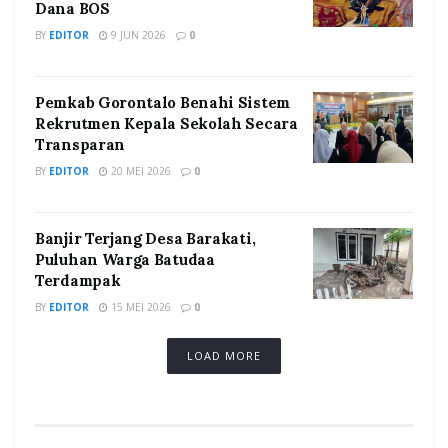
Dana BOS
BY
EDITOR
9 JUN 2026
0
Pemkab Gorontalo Benahi Sistem
Rekrutmen Kepala Sekolah Secara
Transparan
BY
EDITOR
20 MEI 2026
0
Banjir Terjang Desa Barakati,
Puluhan Warga Batudaa
Terdampak
BY
EDITOR
15 MEI 2026
0
LOAD MORE