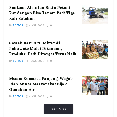
Bantuan Alsintan Bikin Petani
Randangan Bisa Tanam Padi Tiga
Kali Setahun
BY
EDITOR
4 AGU 2026
0
Sawah Baru 879 Hektar di
Pohuwato Mulai Ditanami,
Produksi Padi Ditarget Terus Naik
BY
EDITOR
4 AGU 2026
0
Musim Kemarau Panjang, Wagub
Idah Minta Masyarakat Bijak
Gunakan Air
BY
EDITOR
4 AGU 2026
0
LOAD MORE