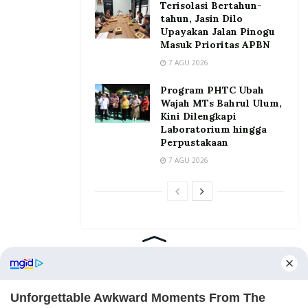
Terisolasi Bertahun-
tahun, Jasin Dilo
Upayakan Jalan Pinogu
Masuk Prioritas APBN
7 AGU 2026
Program PHTC Ubah
Wajah MTs Bahrul Ulum,
Kini Dilengkapi
Laboratorium hingga
Perpustakaan
7 AGU 2026
Home
Tentang
Kontak
Redaksi
Pedoman Media Siber