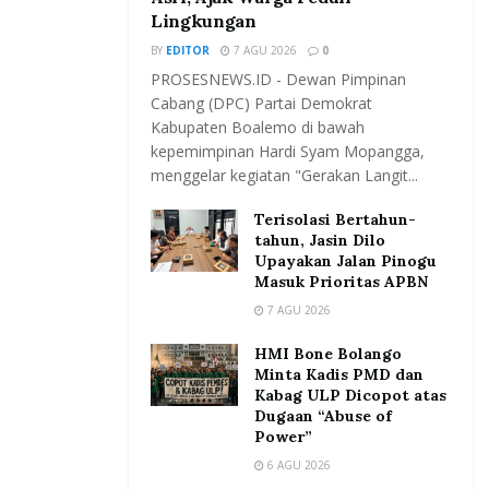
Lingkungan
BY
EDITOR
7 AGU 2026
0
PROSESNEWS.ID - Dewan Pimpinan
Cabang (DPC) Partai Demokrat
Kabupaten Boalemo di bawah
kepemimpinan Hardi Syam Mopangga,
menggelar kegiatan "Gerakan Langit...
Terisolasi Bertahun-
tahun, Jasin Dilo
Upayakan Jalan Pinogu
Masuk Prioritas APBN
7 AGU 2026
HMI Bone Bolango
Minta Kadis PMD dan
Kabag ULP Dicopot atas
Dugaan “Abuse of
Power”
6 AGU 2026