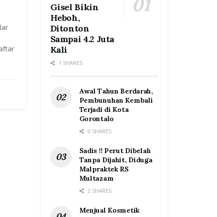
Gisel Bikin
Heboh,
lar
Ditonton
Sampai 4.2 Juta
aftar
Kali
1 SHARES
Awal Tahun Berdarah,
Pembunuhan Kembali
Terjadi di Kota
Gorontalo
0 SHARES
Sadis !! Perut Dibelah
Tanpa Dijahit, Diduga
Malpraktek RS
Multazam
2 SHARES
Menjual Kosmetik