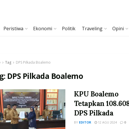
Peristiwa
Ekonomi
Politik
Traveling
Opini
e
Tag
DPS Pilkada Boalemo
g:
DPS Pilkada Boalemo
KPU Boalemo
Tetapkan 108.60
DPS Pilkada
BY
EDITOR
12 AGU 2024
0