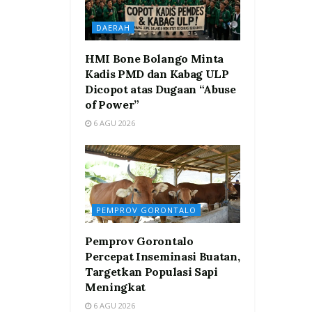
DAERAH
HMI Bone Bolango Minta
Kadis PMD dan Kabag ULP
Dicopot atas Dugaan “Abuse
of Power”
6 AGU 2026
PEMPROV GORONTALO
Pemprov Gorontalo
Percepat Inseminasi Buatan,
Targetkan Populasi Sapi
Meningkat
6 AGU 2026