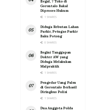
Ilegal, 7 Toko di
Gorontalo Bakal
Diproses Hukum
1 SHARES
Diduga Rebutan Lahan
Parkir, Petugas Parkir
Baku Potong
0 SHARES
Begini Tanggapan
Dokter AW yang
Diduga Melakukan
Malpraktik
1 SHARES
Pengedar Uang Palsu
di Gorontalo Berhasil
Diringkus Polisi
1 SHARES
Dua Anggota Polda