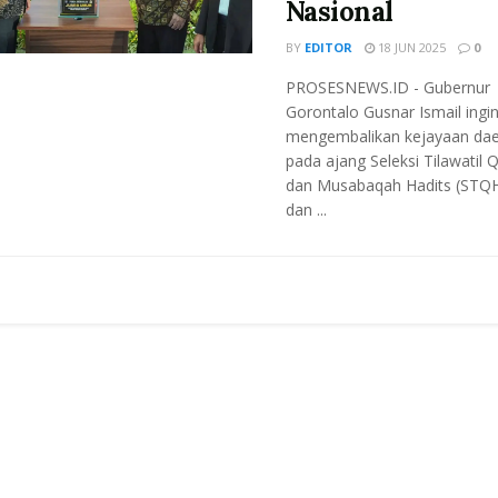
Nasional
BY
EDITOR
18 JUN 2025
0
PROSESNEWS.ID - Gubernur
Gorontalo Gusnar Ismail ingi
mengembalikan kejayaan da
pada ajang Seleksi Tilawatil Q
dan Musabaqah Hadits (STQ
dan ...