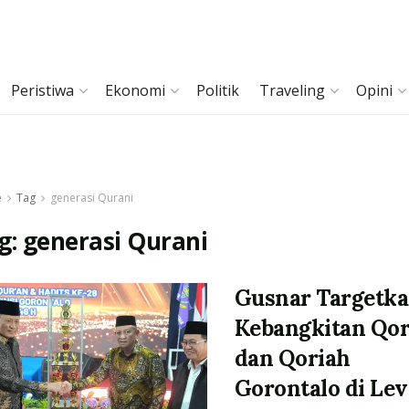
Peristiwa
Ekonomi
Politik
Traveling
Opini
e
Tag
generasi Qurani
g:
generasi Qurani
Gusnar Targetk
Kebangkitan Qor
dan Qoriah
Gorontalo di Lev