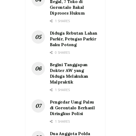
Ilegal, 7 Toko di
Gorontalo Bakal
Diproses Hukum
1 SHARES
Diduga Rebutan Lahan
Parkir, Petugas Parkir
Baku Potong
0 SHARES
Begini Tanggapan
Dokter AW yang
Diduga Melakukan
Malpraktik
1 SHARES
Pengedar Uang Palsu
di Gorontalo Berhasil
Diringkus Polisi
1 SHARES
Dua Anggota Polda