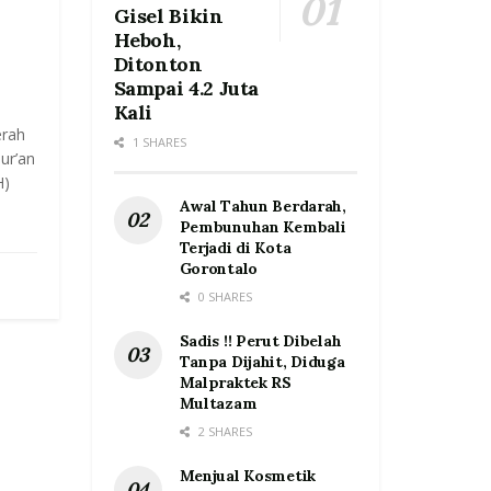
Gisel Bikin
Heboh,
Ditonton
Sampai 4.2 Juta
n
Kali
erah
1 SHARES
ur’an
H)
Awal Tahun Berdarah,
Pembunuhan Kembali
Terjadi di Kota
Gorontalo
0 SHARES
Sadis !! Perut Dibelah
Tanpa Dijahit, Diduga
Malpraktek RS
Multazam
2 SHARES
Menjual Kosmetik