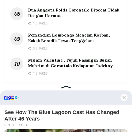
Dua Anggota Polda Gorontalo Dipecat Tidak
Dengan Hormat
1 SHARES
Pemandian Lombongo Menelan Korban,
Kakak Beradik Tewas Tenggelam
0 SHARES
Malam Valentine , Tujuh Pasangan Bukan
Muhrim di Gorontalo Kedapatan Indehoy
1 SHARES
Home
Tentang
Kontak
Redaksi
Pedoman Media Siber