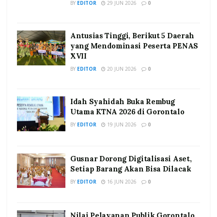
BY
EDITOR
29 JUN 2026
0
Antusias Tinggi, Berikut 5 Daerah
yang Mendominasi Peserta PENAS
XVII
BY
EDITOR
20 JUN 2026
0
Idah Syahidah Buka Rembug
Utama KTNA 2026 di Gorontalo
BY
EDITOR
19 JUN 2026
0
Gusnar Dorong Digitalisasi Aset,
Setiap Barang Akan Bisa Dilacak
BY
EDITOR
16 JUN 2026
0
Nilai Pelayanan Publik Gorontalo