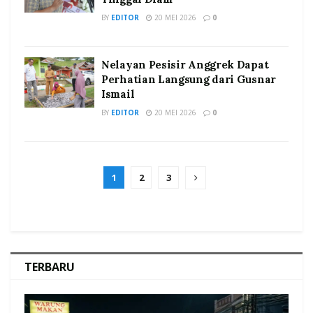
BY
EDITOR
20 MEI 2026
0
Nelayan Pesisir Anggrek Dapat
Perhatian Langsung dari Gusnar
Ismail
BY
EDITOR
20 MEI 2026
0
1
2
3
TERBARU