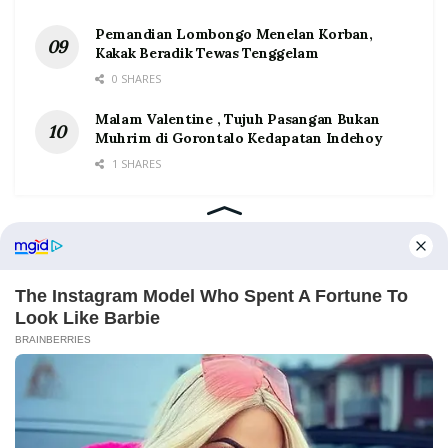
Pemandian Lombongo Menelan Korban,
Kakak Beradik Tewas Tenggelam
0 SHARES
Malam Valentine , Tujuh Pasangan Bukan
Muhrim di Gorontalo Kedapatan Indehoy
1 SHARES
Home
Tentang
Kontak
Redaksi
Pedoman Media Siber
©2026 Prosesnews.id. All Rights Reserved.