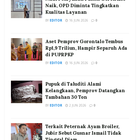
Naik, OPD Diminta Tingkatkan
Kualitas Layanan
BY
EDITOR
16 JUN 2026
0
Aset Pemprov Gorontalo Tembus
Rp1,9 Triliun, Hampir Separuh Ada
di PUPRPKP
BY
EDITOR
16 JUN 2026
0
Pupuk di Taluditi Alami
Kelangkaan, Pemprov Datangkan
Tambahan 30 Ton
BY
EDITOR
2 JUN 2026
0
Terkait Peternak Ayam Broiler,
Jubir Sebut Gusnar Ismail Tidak
Tinggal Diam