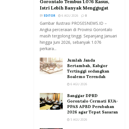
Gorontalo Tembus 1.076 Kasus,
Istri Lebih Banyak Menggugat
BY
EDITOR
6 AGU 2026
0
Gambar Ilustrasi PROSESNEWS.ID –
Angka perceraian di Provinsi Gorontalo
masih tergolong tinggi. Sepanjang Januari
hingga Juni 2026, sebanyak 1.076
perkara...
Jumlah Janda
Bertambah, Kabgor
Tertinggi sedangkan
Boalemo Terendah
6 AGU 2026
Banggar DPRD
Gorontalo Cermati KUA-
PPAS APBD Perubahan
2026 agar Tepat Sasaran
5 AGU 2026