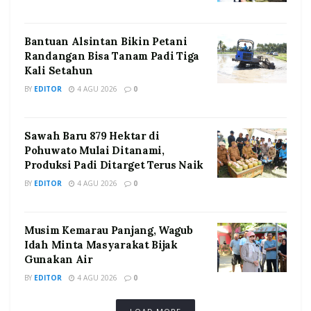
Bantuan Alsintan Bikin Petani
Randangan Bisa Tanam Padi Tiga
Kali Setahun
BY
EDITOR
4 AGU 2026
0
Sawah Baru 879 Hektar di
Pohuwato Mulai Ditanami,
Produksi Padi Ditarget Terus Naik
BY
EDITOR
4 AGU 2026
0
Musim Kemarau Panjang, Wagub
Idah Minta Masyarakat Bijak
Gunakan Air
BY
EDITOR
4 AGU 2026
0