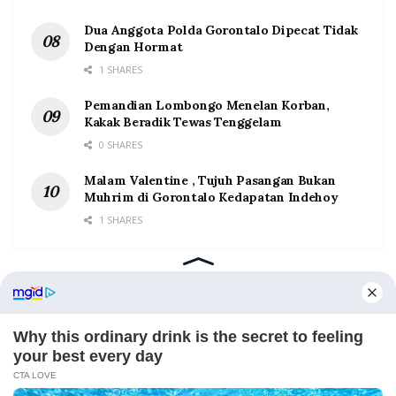
Dua Anggota Polda Gorontalo Dipecat Tidak
Dengan Hormat
1 SHARES
Pemandian Lombongo Menelan Korban,
Kakak Beradik Tewas Tenggelam
0 SHARES
Malam Valentine , Tujuh Pasangan Bukan
Muhrim di Gorontalo Kedapatan Indehoy
1 SHARES
Home
Tentang
Kontak
Redaksi
Pedoman Media Siber