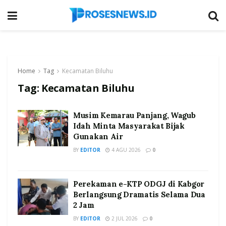
Home
Tag
Kecamatan Biluhu
Tag:
Kecamatan Biluhu
Musim Kemarau Panjang, Wagub
Idah Minta Masyarakat Bijak
Gunakan Air
BY
EDITOR
4 AGU 2026
0
Perekaman e-KTP ODGJ di Kabgor
Berlangsung Dramatis Selama Dua
2 Jam
BY
EDITOR
2 JUL 2026
0