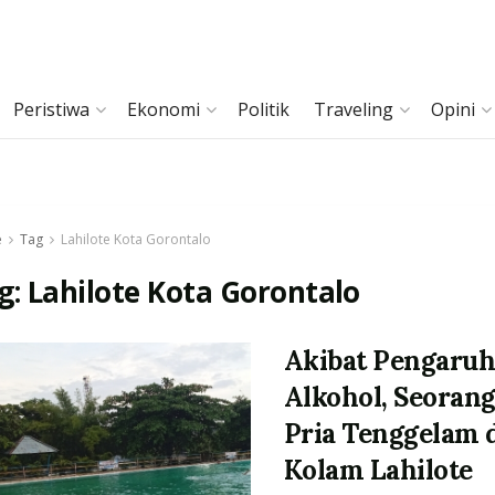
Peristiwa
Ekonomi
Politik
Traveling
Opini
e
Tag
Lahilote Kota Gorontalo
g:
Lahilote Kota Gorontalo
Akibat Pengaru
Alkohol, Seoran
Pria Tenggelam 
Kolam Lahilote