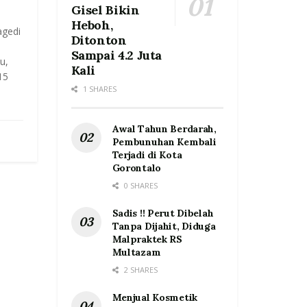
Gisel Bikin
Heboh,
agedi
Ditonton
Sampai 4.2 Juta
u,
Kali
15
1 SHARES
Awal Tahun Berdarah,
Pembunuhan Kembali
Terjadi di Kota
Gorontalo
0 SHARES
Sadis !! Perut Dibelah
Tanpa Dijahit, Diduga
Malpraktek RS
Multazam
2 SHARES
Menjual Kosmetik