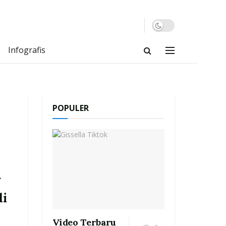
Infografis
POPULER
h
g
di
Video Terbaru