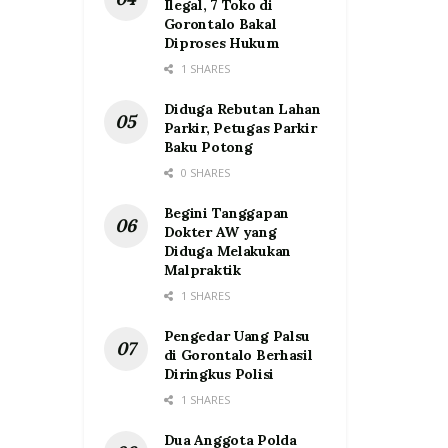
Ilegal, 7 Toko di
Gorontalo Bakal
Diproses Hukum
1 SHARES
Diduga Rebutan Lahan
Parkir, Petugas Parkir
Baku Potong
0 SHARES
Begini Tanggapan
Dokter AW yang
Diduga Melakukan
Malpraktik
1 SHARES
Pengedar Uang Palsu
di Gorontalo Berhasil
Diringkus Polisi
1 SHARES
Dua Anggota Polda