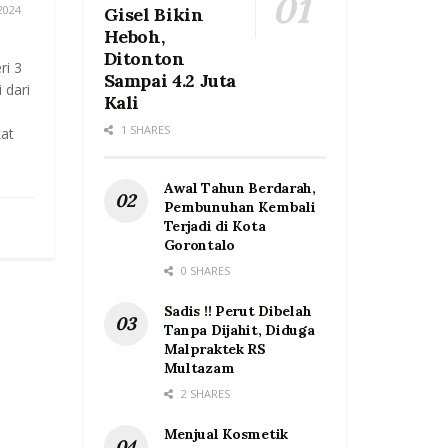
2024
Gisel Bikin
Heboh,
Ditonton
i 3
Sampai 4.2 Juta
 dari
Kali
1 SHARES
at
Awal Tahun Berdarah,
Pembunuhan Kembali
Terjadi di Kota
Gorontalo
0 SHARES
Sadis !! Perut Dibelah
Tanpa Dijahit, Diduga
Malpraktek RS
Multazam
2 SHARES
Menjual Kosmetik