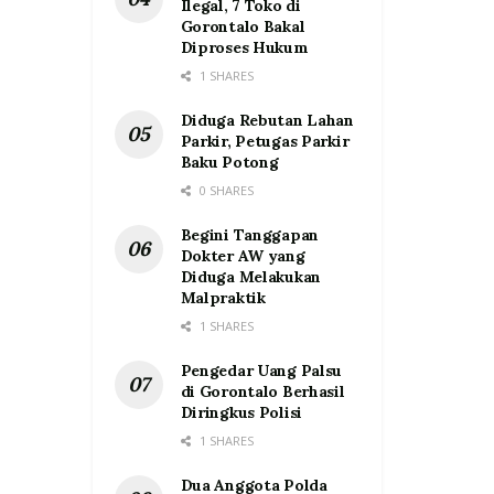
Ilegal, 7 Toko di
Gorontalo Bakal
Diproses Hukum
1 SHARES
Diduga Rebutan Lahan
Parkir, Petugas Parkir
Baku Potong
0 SHARES
Begini Tanggapan
Dokter AW yang
Diduga Melakukan
Malpraktik
1 SHARES
Pengedar Uang Palsu
di Gorontalo Berhasil
Diringkus Polisi
1 SHARES
Dua Anggota Polda