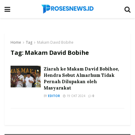
Home
Tag
Makam David Bobihe
Tag:
Makam David Bobihe
Ziarah ke Makam David Bobihoe,
Hendra Sebut Almarhum Tidak
Pernah Dilupakan oleh
Masyarakat
BY
EDITOR
19 OKT 2024
0