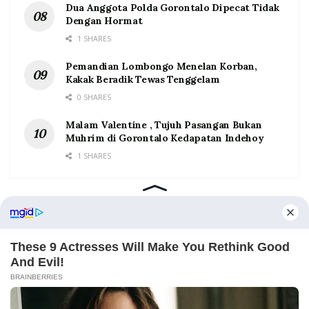
Dua Anggota Polda Gorontalo Dipecat Tidak
Dengan Hormat
1 SHARES
Pemandian Lombongo Menelan Korban,
Kakak Beradik Tewas Tenggelam
0 SHARES
Malam Valentine , Tujuh Pasangan Bukan
Muhrim di Gorontalo Kedapatan Indehoy
1 SHARES
Home
Tentang
Kontak
Redaksi
Pedoman Media Siber