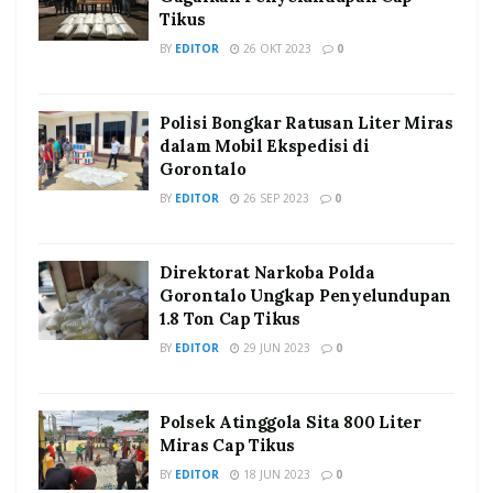
Tikus
BY
EDITOR
26 OKT 2023
0
Polisi Bongkar Ratusan Liter Miras
dalam Mobil Ekspedisi di
Gorontalo
BY
EDITOR
26 SEP 2023
0
Direktorat Narkoba Polda
Gorontalo Ungkap Penyelundupan
1.8 Ton Cap Tikus
BY
EDITOR
29 JUN 2023
0
Polsek Atinggola Sita 800 Liter
Miras Cap Tikus
BY
EDITOR
18 JUN 2023
0