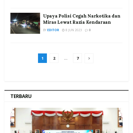
Upaya Polisi Cegah Narkotika dan
Miras Lewat Razia Kendaraan
BY
EDITOR
8 JUN 2023
0
1
2
…
7
TERBARU