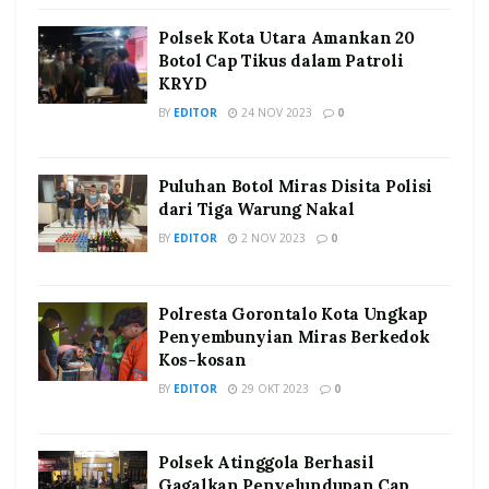
Polsek Kota Utara Amankan 20
Botol Cap Tikus dalam Patroli
KRYD
BY
EDITOR
24 NOV 2023
0
Puluhan Botol Miras Disita Polisi
dari Tiga Warung Nakal
BY
EDITOR
2 NOV 2023
0
Polresta Gorontalo Kota Ungkap
Penyembunyian Miras Berkedok
Kos-kosan
BY
EDITOR
29 OKT 2023
0
Polsek Atinggola Berhasil
Gagalkan Penyelundupan Cap