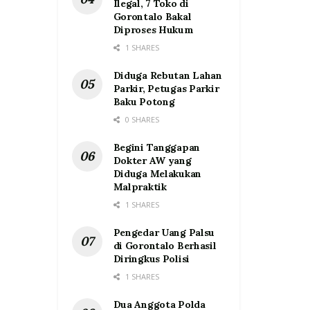
Ilegal, 7 Toko di
Gorontalo Bakal
Diproses Hukum
1 SHARES
Diduga Rebutan Lahan
Parkir, Petugas Parkir
Baku Potong
0 SHARES
Begini Tanggapan
Dokter AW yang
Diduga Melakukan
Malpraktik
1 SHARES
Pengedar Uang Palsu
di Gorontalo Berhasil
Diringkus Polisi
1 SHARES
Dua Anggota Polda