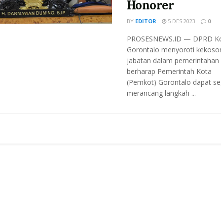
Honorer
BY
EDITOR
5 DES 2023
0
PROSESNEWS.ID — DPRD K
Gorontalo menyoroti kekoso
jabatan dalam pemerintahan
berharap Pemerintah Kota
(Pemkot) Gorontalo dapat se
merancang langkah ...