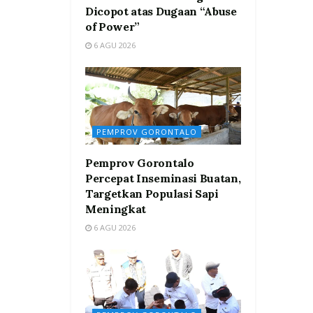
Dicopot atas Dugaan “Abuse
of Power”
6 AGU 2026
PEMPROV GORONTALO
Pemprov Gorontalo
Percepat Inseminasi Buatan,
Targetkan Populasi Sapi
Meningkat
6 AGU 2026