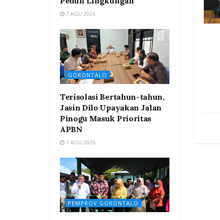
Peduli Lingkungan
7 AGU 2026
GORONTALO
Terisolasi Bertahun-tahun,
Jasin Dilo Upayakan Jalan
Pinogu Masuk Prioritas
APBN
7 AGU 2026
PEMPROV GORONTALO