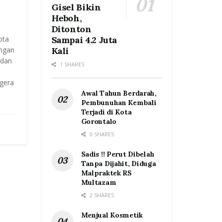
Gisel Bikin
Heboh,
Ditonton
ota
Sampai 4.2 Juta
ngan
Kali
 dan
1 SHARES
gera
Awal Tahun Berdarah,
Pembunuhan Kembali
Terjadi di Kota
Gorontalo
0 SHARES
Sadis !! Perut Dibelah
Tanpa Dijahit, Diduga
Malpraktek RS
Multazam
2 SHARES
Menjual Kosmetik