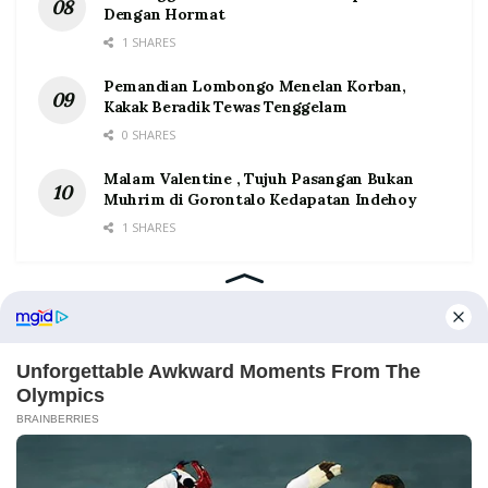
Dengan Hormat
1 SHARES
Pemandian Lombongo Menelan Korban,
Kakak Beradik Tewas Tenggelam
0 SHARES
Malam Valentine , Tujuh Pasangan Bukan
Muhrim di Gorontalo Kedapatan Indehoy
1 SHARES
Home
Tentang
Kontak
Redaksi
Pedoman Media Siber