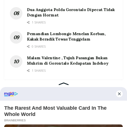
Dua Anggota Polda Gorontalo Dipecat Tidak
Dengan Hormat
1 SHARES
Pemandian Lombongo Menelan Korban,
Kakak Beradik Tewas Tenggelam
0 SHARES
Malam Valentine , Tujuh Pasangan Bukan
Muhrim di Gorontalo Kedapatan Indehoy
1 SHARES
Home
Tentang
Kontak
Redaksi
Pedoman Media Siber