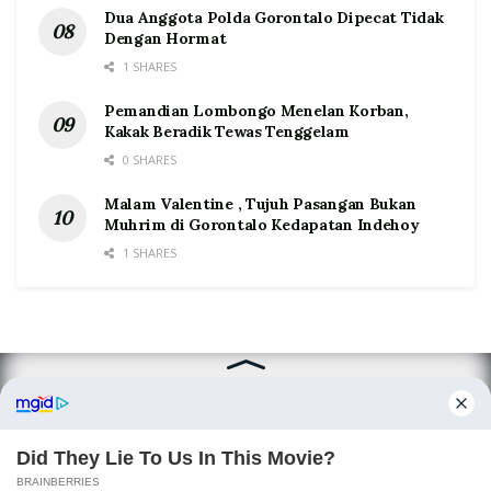
Dua Anggota Polda Gorontalo Dipecat Tidak
Dengan Hormat
1 SHARES
Pemandian Lombongo Menelan Korban,
Kakak Beradik Tewas Tenggelam
0 SHARES
Malam Valentine , Tujuh Pasangan Bukan
Muhrim di Gorontalo Kedapatan Indehoy
1 SHARES
Home
Tentang
Kontak
Redaksi
Pedoman Media Siber