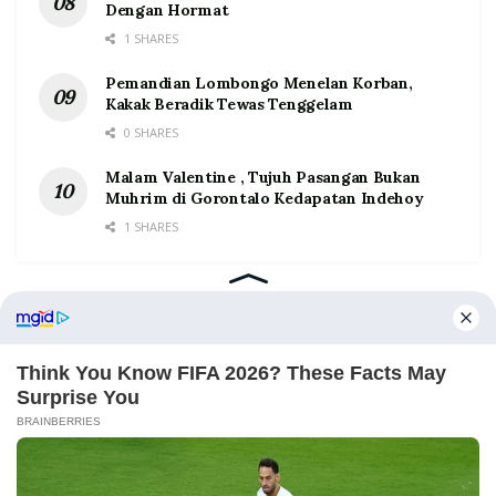
Dengan Hormat
1 SHARES
Pemandian Lombongo Menelan Korban,
Kakak Beradik Tewas Tenggelam
0 SHARES
Malam Valentine , Tujuh Pasangan Bukan
Muhrim di Gorontalo Kedapatan Indehoy
1 SHARES
Home
Tentang
Kontak
Redaksi
Pedoman Media Siber