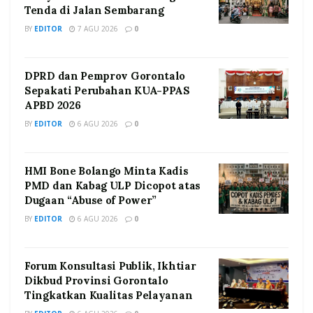
Tenda di Jalan Sembarang
BY
EDITOR
7 AGU 2026
0
DPRD dan Pemprov Gorontalo
Sepakati Perubahan KUA-PPAS
APBD 2026
BY
EDITOR
6 AGU 2026
0
HMI Bone Bolango Minta Kadis
PMD dan Kabag ULP Dicopot atas
Dugaan “Abuse of Power”
BY
EDITOR
6 AGU 2026
0
Forum Konsultasi Publik, Ikhtiar
Dikbud Provinsi Gorontalo
Tingkatkan Kualitas Pelayanan