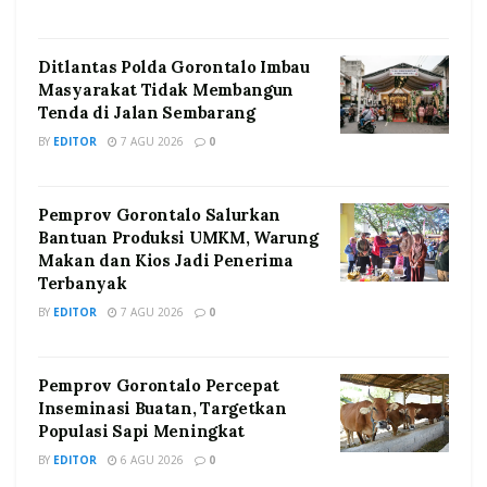
Ditlantas Polda Gorontalo Imbau
Masyarakat Tidak Membangun
Tenda di Jalan Sembarang
BY
EDITOR
7 AGU 2026
0
Pemprov Gorontalo Salurkan
Bantuan Produksi UMKM, Warung
Makan dan Kios Jadi Penerima
Terbanyak
BY
EDITOR
7 AGU 2026
0
Pemprov Gorontalo Percepat
Inseminasi Buatan, Targetkan
Populasi Sapi Meningkat
BY
EDITOR
6 AGU 2026
0