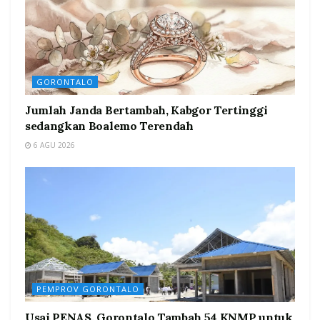
GORONTALO
Jumlah Janda Bertambah, Kabgor Tertinggi
sedangkan Boalemo Terendah
6 AGU 2026
PEMPROV GORONTALO
Usai PENAS, Gorontalo Tambah 54 KNMP untuk