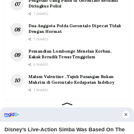
Pengedar Uang Palsu di Gorontalo Berhasil
Diringkus Polisi
1 SHARES
Dua Anggota Polda Gorontalo Dipecat Tidak
Dengan Hormat
1 SHARES
Pemandian Lombongo Menelan Korban,
Kakak Beradik Tewas Tenggelam
0 SHARES
Malam Valentine , Tujuh Pasangan Bukan
Muhrim di Gorontalo Kedapatan Indehoy
1 SHARES
Home
Tentang
Kontak
Redaksi
Pedoman Media Siber