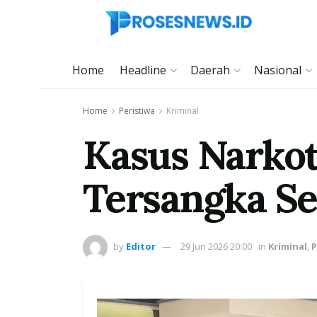
Home
Headline
Daerah
Nasional
Home
Peristiwa
Kriminal
Kasus Narkot
Tersangka Se
by
Editor
29 Jun 2026 20:00
in
Kriminal
,
P