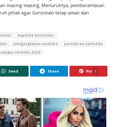
gan masing-masing. Menurutnya, pemberantasan
ruh pihak agar Gorontalo tetap aman dan
.
ontalo
Kapolda Gorontalo
talo
pengungkapan narkoba
peredaran narkotika
rsangka narkoba 2026
Send
Share
Pin
1