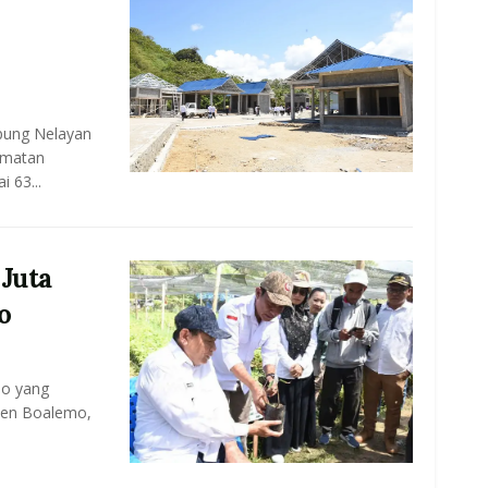
ung Nelayan
amatan
 63...
 Juta
o
ao yang
ten Boalemo,