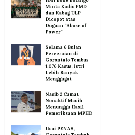
HMI Bone Bolango
Minta Kadis PMD
dan Kabag ULP
Dicopot atas
Dugaan “Abuse of
Power”
Selama 6 Bulan
Perceraian di
Gorontalo Tembus
1.076 Kasus, Istri
Lebih Banyak
Menggugat
Nasib 2 Camat
Nonaktif Masih
Menunggu Hasil
Pemeriksaan MPHD
Usai PENAS,
Gorontalo Tambah