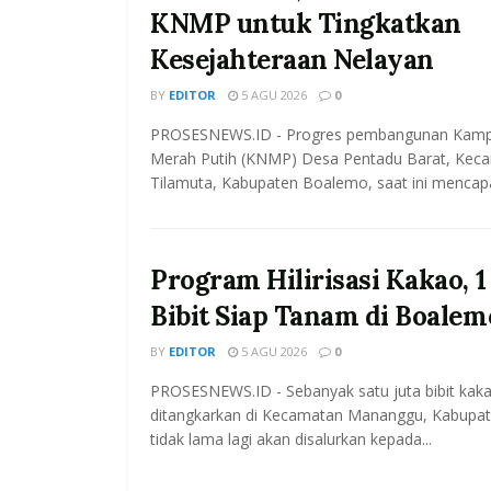
KNMP untuk Tingkatkan
Kesejahteraan Nelayan
BY
EDITOR
5 AGU 2026
0
PROSESNEWS.ID - Progres pembangunan Kamp
Merah Putih (KNMP) Desa Pentadu Barat, Kec
Tilamuta, Kabupaten Boalemo, saat ini mencapai
Program Hilirisasi Kakao, 1
Bibit Siap Tanam di Boalem
BY
EDITOR
5 AGU 2026
0
PROSESNEWS.ID - Sebanyak satu juta bibit kak
ditangkarkan di Kecamatan Mananggu, Kabupa
tidak lama lagi akan disalurkan kepada...