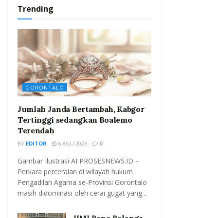
Trending
GORONTALO
Jumlah Janda Bertambah, Kabgor
Tertinggi sedangkan Boalemo
Terendah
BY
EDITOR
6 AGU 2026
0
Gambar Ilustrasi AI PROSESNEWS.ID –
Perkara perceraian di wilayah hukum
Pengadilan Agama se-Provinsi Gorontalo
masih didominasi oleh cerai gugat yang...