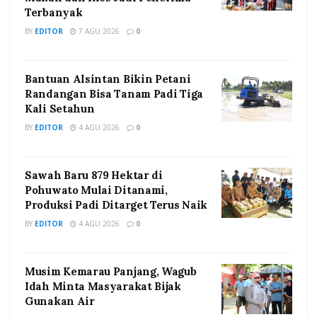
Terbanyak
BY
EDITOR
7 AGU 2026
0
Bantuan Alsintan Bikin Petani
Randangan Bisa Tanam Padi Tiga
Kali Setahun
BY
EDITOR
4 AGU 2026
0
Sawah Baru 879 Hektar di
Pohuwato Mulai Ditanami,
Produksi Padi Ditarget Terus Naik
BY
EDITOR
4 AGU 2026
0
Musim Kemarau Panjang, Wagub
Idah Minta Masyarakat Bijak
Gunakan Air