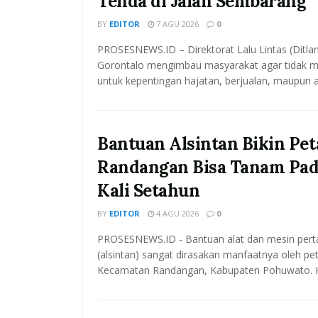
Tenda di Jalan Sembarang
BY
EDITOR
7 AGU 2026
0
PROSESNEWS.ID – Direktorat Lalu Lintas (Ditla
Gorontalo mengimbau masyarakat agar tidak m
untuk kepentingan hajatan, berjualan, maupun akt
Bantuan Alsintan Bikin Pet
Randangan Bisa Tanam Pad
Kali Setahun
BY
EDITOR
4 AGU 2026
0
PROSESNEWS.ID - Bantuan alat dan mesin pert
(alsintan) sangat dirasakan manfaatnya oleh pet
Kecamatan Randangan, Kabupaten Pohuwato. Hal