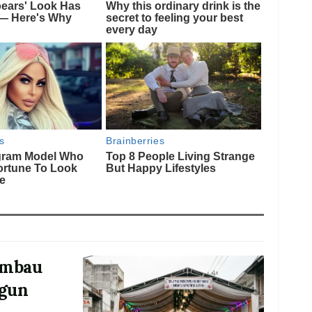
 Imbau
gun