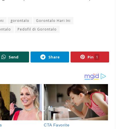
ini
gorontalo
Gorontalo Hari Ini
ontalo
Pedofil di Gorontalo
Send
Share
Pin
1