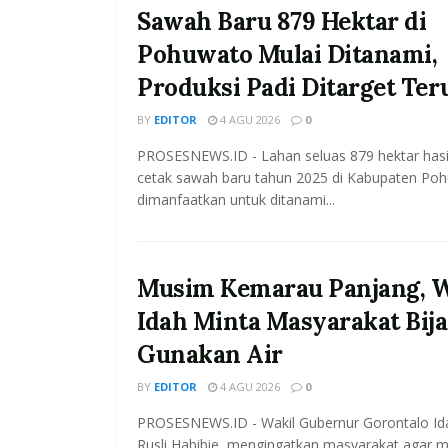
Sawah Baru 879 Hektar di
Pohuwato Mulai Ditanami,
Produksi Padi Ditarget Ter
BY
EDITOR
4 AGU 2026
0
PROSESNEWS.ID - Lahan seluas 879 hektar has
cetak sawah baru tahun 2025 di Kabupaten Po
dimanfaatkan untuk ditanami...
Musim Kemarau Panjang, 
Idah Minta Masyarakat Bij
Gunakan Air
BY
EDITOR
4 AGU 2026
0
PROSESNEWS.ID - Wakil Gubernur Gorontalo Id
Rusli Habibie, mengingatkan masyarakat agar 