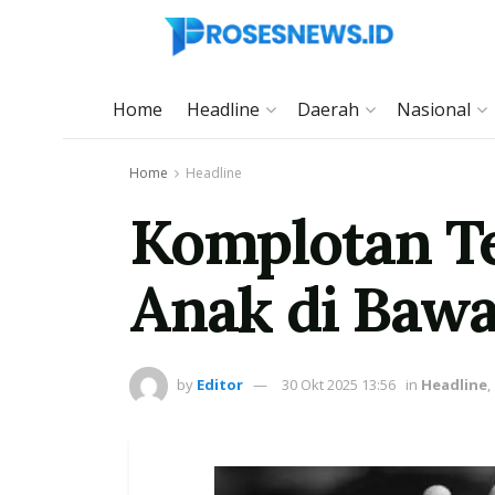
Home
Headline
Daerah
Nasional
Home
Headline
Komplotan Te
Anak di Baw
by
Editor
30 Okt 2025 13:56
in
Headline
,