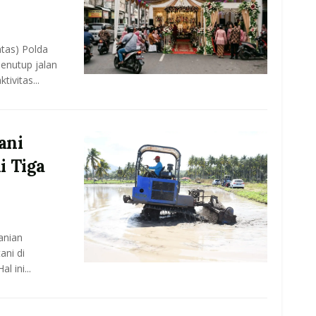
ntas) Polda
enutup jalan
ivitas...
ani
i Tiga
anian
ani di
 ini...