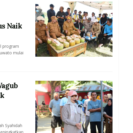
us Naik
il program
huwato mulai
Wagub
ak
ah Syahidah
meningkatkan