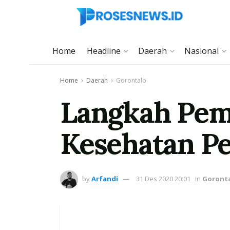
Home
Headline
Daerah
Nasional
Home
Daerah
Gorontalo
Langkah Peme
Kesehatan P
by
Arfandi
31 Des 2020 20:01
in
Goront