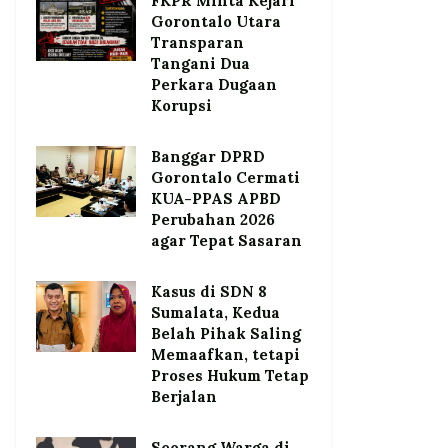
FKPR Minta Kejari
Gorontalo Utara
Transparan
Tangani Dua
Perkara Dugaan
Korupsi
Banggar DPRD
Gorontalo Cermati
KUA-PPAS APBD
Perubahan 2026
agar Tepat Sasaran
Kasus di SDN 8
Sumalata, Kedua
Belah Pihak Saling
Memaafkan, tetapi
Proses Hukum Tetap
Berjalan
Seorang Warga di