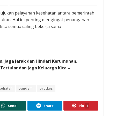
m rujukan pelayanan kesehatan antara pemerintah
imultan. Hal ini penting mengingat penanganan
a kita semua saling bekerja sama
n, Jaga Jarak dan Hindari Kerumunan.
Tertular dan Jaga Keluarga Kita –
sehatan
pandemi
protkes
Send
Share
Pin
1