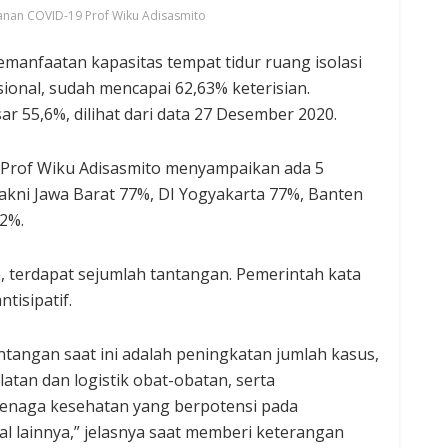
ganan COVID-19 Prof Wiku Adisasmito
manfaatan kapasitas tempat tidur ruang isolasi
ional, sudah mencapai 62,63% keterisian.
 55,6%, dilihat dari data 27 Desember 2020.
 Prof Wiku Adisasmito menyampaikan ada 5
akni Jawa Barat 77%, DI Yogyakarta 77%, Banten
2%.
 terdapat sejumlah tantangan. Pemerintah kata
tisipatif.
tangan saat ini adalah peningkatan jumlah kasus,
atan dan logistik obat-obatan, serta
tenaga kesehatan yang berpotensi pada
l lainnya,” jelasnya saat memberi keterangan