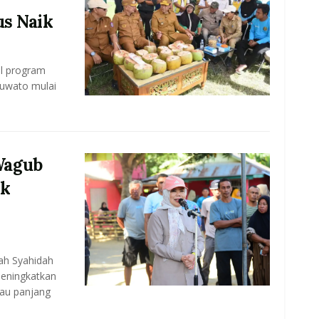
us Naik
il program
huwato mulai
Wagub
ak
ah Syahidah
meningkatkan
au panjang