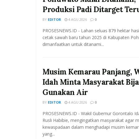
Produksi Padi Ditarget Ter
BY
EDITOR
4 AGU 2026
0
PROSESNEWS.ID - Lahan seluas 879 hektar has
cetak sawah baru tahun 2025 di Kabupaten Po
dimanfaatkan untuk ditanami...
Musim Kemarau Panjang, 
Idah Minta Masyarakat Bij
Gunakan Air
BY
EDITOR
4 AGU 2026
0
PROSESNEWS.ID - Wakil Gubernur Gorontalo Id
Rusli Habibie, mengingatkan masyarakat agar 
kewaspadaan dalam menghadapi musim kemar
yang...