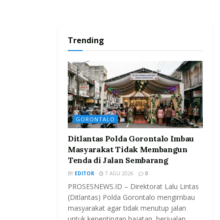
Trending
GORONTALO
Ditlantas Polda Gorontalo Imbau
Masyarakat Tidak Membangun
Tenda di Jalan Sembarang
BY
EDITOR
7 AGU 2026
0
PROSESNEWS.ID – Direktorat Lalu Lintas
(Ditlantas) Polda Gorontalo mengimbau
masyarakat agar tidak menutup jalan
untuk kepentingan hajatan, berjualan,