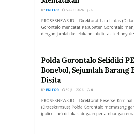
Mematikan
BY
EDITOR
5 AGU 2026
0
PROSESNEWS.ID – Direktorat Lalu Lintas (Ditla
Gorontalo mencatat Kabupaten Gorontalo menj
dengan jumlah kecelakaan lalu lintas terbanyak 
Polda Gorontalo Selidiki PE
Bonebol, Sejumlah Barang 
Disita
BY
EDITOR
30 JUL 2026
0
PROSESNEWS.ID – Direktorat Reserse Kriminal
(Ditreskrimsus) Polda Gorontalo memasang garis
(police line) di lokasi dugaan pertambangan ema