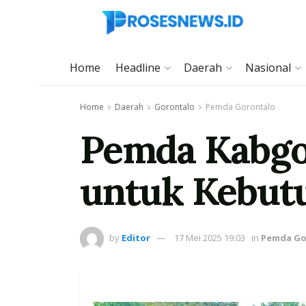
Home
Headline
Daerah
Nasional
Home
Daerah
Gorontalo
Pemda Gorontalo
Pemda Kabgo
untuk Kebut
by
Editor
17 Mei 2025 19:03
in
Pemda Go