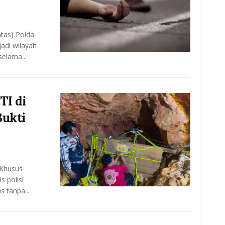
ntas) Polda
adi wilayah
selama...
TI di
Bukti
 Khusus
 polisi
s tanpa...