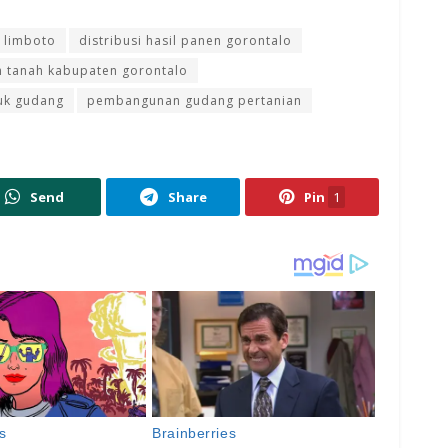
 limboto
distribusi hasil panen gorontalo
h tanah kabupaten gorontalo
tuk gudang
pembangunan gudang pertanian
Send
Share
Pin
1