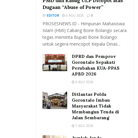
PMD dan Kabag ULP Dicopot atas
Dugaan “Abuse of Power”
BY
EDITOR
6 AGU 2026
0
PROSESNEWS.ID - Himpunan Mahasiswa
Islam (HMI) Cabang Bone Bolango secara
tegas meminta Bupati Bone Bolango
untuk segera mencopot Kepala Dinas...
DPRD dan Pemprov
Gorontalo Sepakati
Perubahan KUA-PPAS
APBD 2026
6 AGU 2026
Ditlantas Polda
Gorontalo Imbau
Masyarakat Tidak
Membangun Tenda di
Jalan Sembarang
7 AGU 2026
Jumlah Janda