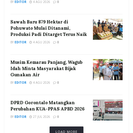
BY
EDITOR
4 AGU 2026
0
Sawah Baru 879 Hektar di
Pohuwato Mulai Ditanami,
Produksi Padi Ditarget Terus Naik
BY
EDITOR
4 AGU 2026
0
Musim Kemarau Panjang, Wagub
Idah Minta Masyarakat Bijak
Gunakan Air
BY
EDITOR
4 AGU 2026
0
DPRD Gorontalo Matangkan
Perubahan KUA-PPAS APBD 2026
BY
EDITOR
27 JUL 2026
0
LOAD MORE