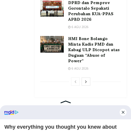
DPRD dan Pemprov
Gorontalo Sepakati
Perubahan KUA-PPAS
APBD 2026
6 AGU 2026
HMI Bone Bolango
Minta Kadis PMD dan
Kabag ULP Dicopot atas
Dugaan “Abuse of
Power”
6 AGU 2026
Home
Tentang
Kontak
Redaksi
Pedoman Media Siber