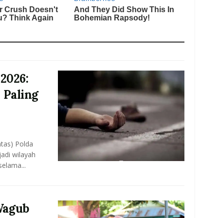
2026:
 Paling
ntas) Polda
adi wilayah
selama...
Wagub