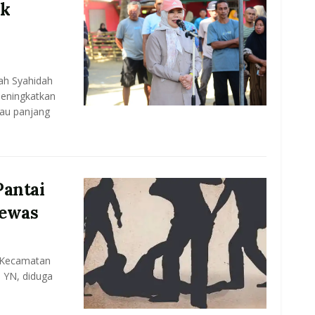
ak
ah Syahidah
meningkatkan
au panjang
Pantai
Tewas
 Kecamatan
l YN, diduga