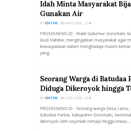
Idah Minta Masyarakat Bij
Gunakan Air
BY
EDITOR
4 AGU 2026
0
PROSESNEWS.ID - Wakil Gubernur Gorontalo Id
Rusli Habibie, mengingatkan masyarakat agar 
kewaspadaan dalam menghadapi musim kemar
yang...
Seorang Warga di Batudaa 
Diduga Dikeroyok hingga 
BY
EDITOR
2 AGU 2026
0
PROSESNEWS.ID - Seorang warga Desa Lamu,
Batudaa Pantai, Kabupaten Gorontalo, berinisia
dikeroyok oleh sejumlah remaja hingga tewas....