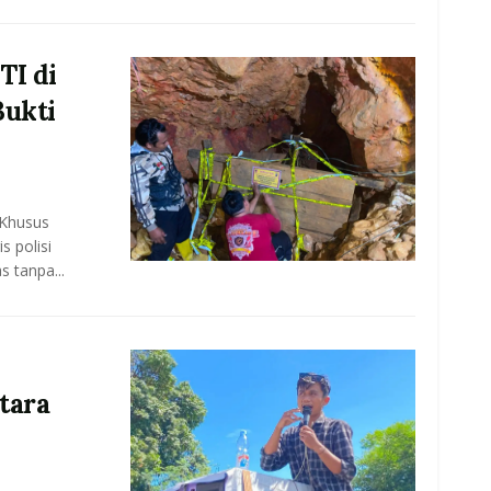
TI di
Bukti
 Khusus
 polisi
s tanpa...
tara