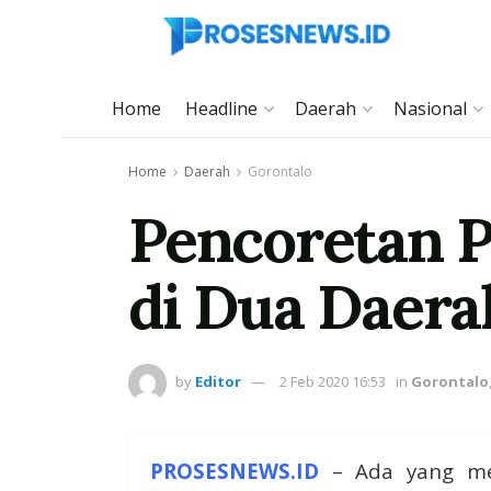
Home
Headline
Daerah
Nasional
Home
Daerah
Gorontalo
Pencoretan P
di Dua Daera
by
Editor
2 Feb 2020 16:53
in
Gorontalo
PROSESNEWS.ID
– Ada yang men