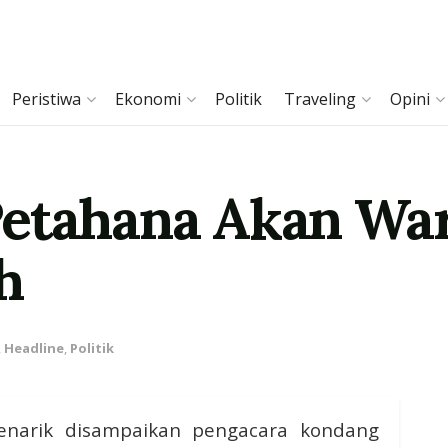
Peristiwa
Ekonomi
Politik
Traveling
Opini
etahana Akan War
h
,
Headline
,
Politik
arik disampaikan pengacara kondang