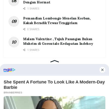
Dengan Hormat
1 SHARES
Pemandian Lombongo Menelan Korban,
Kakak Beradik Tewas Tenggelam
0 SHARES
Malam Valentine , Tujuh Pasangan Bukan
Muhrim di Gorontalo Kedapatan Indehoy
1 SHARES
Home
Tentang
Kontak
Redaksi
Pedoman Media Siber