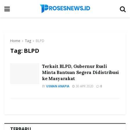
Home
Tag
BLPD
Tag:
BLPD
Terkait BLPD, Gubernur Rusli
Minta Bantuan Segera Didistribusi
ke Masyarakat
BY
USMAN ANAPIA
30 APR 2020
0
TERBARU