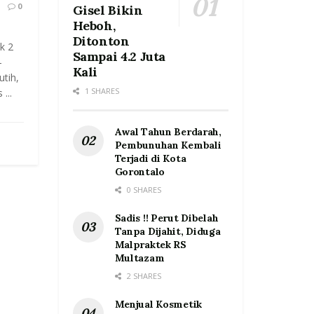
0
Gisel Bikin
Heboh,
Ditonton
k 2
Sampai 4.2 Juta
-
Kali
tih,
1 SHARES
...
Awal Tahun Berdarah,
Pembunuhan Kembali
Terjadi di Kota
Gorontalo
0 SHARES
Sadis !! Perut Dibelah
Tanpa Dijahit, Diduga
Malpraktek RS
Multazam
2 SHARES
Menjual Kosmetik