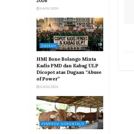
2026
6 AGU 2026
DAERAH
HMI Bone Bolango Minta
Kadis PMD dan Kabag ULP
Dicopot atas Dugaan “Abuse
of Power”
6 AGU 2026
PEMPROV GORONTALO