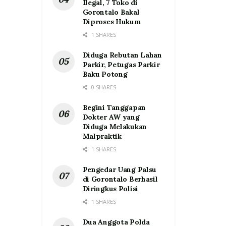
Ilegal, 7 Toko di
Gorontalo Bakal
Diproses Hukum
1 SHARES
Diduga Rebutan Lahan
Parkir, Petugas Parkir
Baku Potong
0 SHARES
Begini Tanggapan
Dokter AW yang
Diduga Melakukan
Malpraktik
1 SHARES
Pengedar Uang Palsu
di Gorontalo Berhasil
Diringkus Polisi
1 SHARES
Dua Anggota Polda